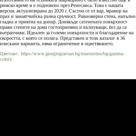
римско време и е подновено през Ренесанса. Това е нашата
версия, актуализирана до 2020 г. Състои се от вар, мрамор на
прах и занаятчийска ръчна сръчност. Равномерна стена, напълно
гладка и приятна на допир. Донякъде сатенената повърхност
прави стените на дома гостоприемни и вълнуващи, без да са
натрапчиви. Идеален за големи повърхности и благодарение на
скоростта, с която се полага. Представен в този каталог в 36
изискани варианта, няма ограничение в оцветяването.
Цветове: https://www.giorgiograesan.bg/marmorino/bg/gamma-
colori/