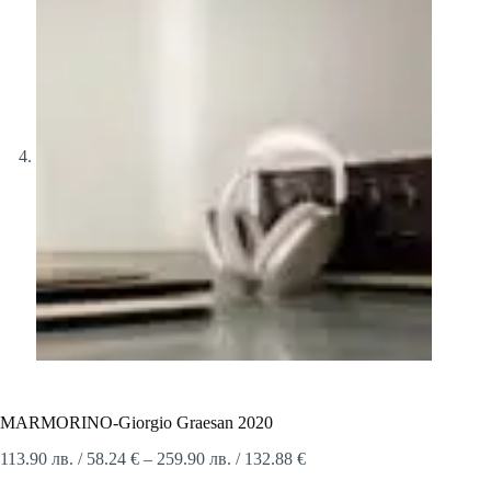
MARMORINO-Giorgio Graesan 2020
Price
113.90
лв.
/ 58.24 €
–
259.90
лв.
/ 132.88 €
range: