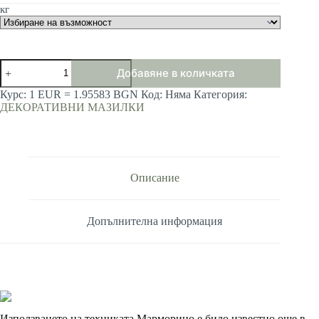
113.90 лв.
кг
/
58.24 €
through
259.90 лв.
количество
/
Добавяне в количката
за
132.88 €
MARMORINO-
Курс: 1 EUR = 1.95583 BGN
Код:
Няма
Категория:
Giorgio
ДЕКОРАТИВНИ МАЗИЛКИ
Graesan
2020
Описание
Допълнителна информация
Използването на техниката Марморино е било известно още в