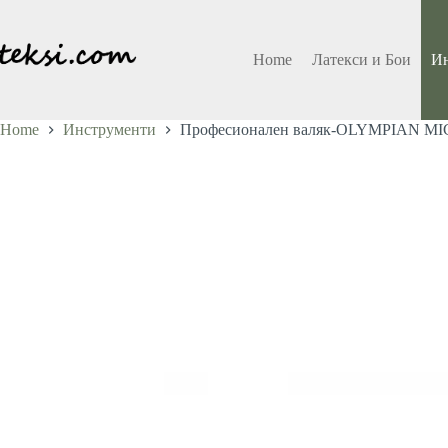
Skip
to
content
Home
Латекси и Бои
И
Home
Инструменти
Професионален валяк-OLYMPIAN M