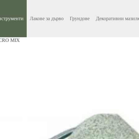
нструменти
Лакове за дърво
Грундове
Декоративни мазил
ICRO MIX