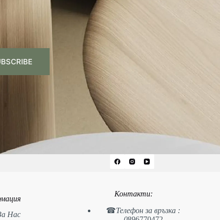
BSCRIBE
Контакти:
мация
☎
Телефон за връзка :
За Нас
0
896770472