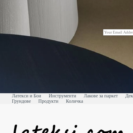
E
m
a
i
l
*
Латекси и Бои
Инструменти
Лакове за паркет
Дек
Грундове
Продукти
Количка