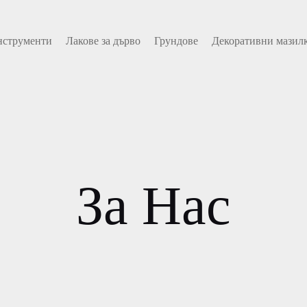
нструменти
Лакове за дърво
Грундове
Декоративни мазил
За Нас